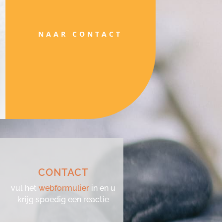
NAAR CONTACT
CONTACT
vul het
webformulier
in en u
krijg spoedig een reactie