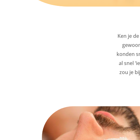
Ken je de
gewoon 
konden sm
al snel ‘
zou je b