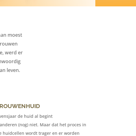
 man moest
 Vrouwen
e, werd er
genwoordig
an leven.
 VROUWENHUID
vensjaar de huid al begint
anderen (nog) niet. Maar dat het proces in
 de huidcellen wordt trager en er worden