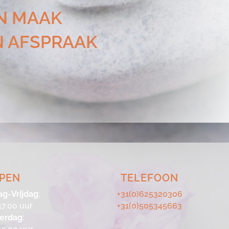
N MAAK
N AFSPRAAK
PEN
TELEFOON
g-Vrijdag
:
+31(0)625320306
17.00 uur
+31(0)505345663
terdag
: