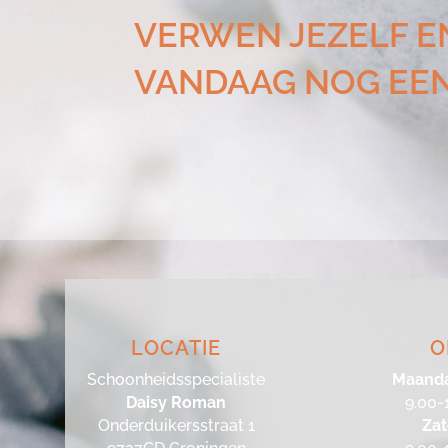
VERWEN JEZELF E
VANDAAG NOG EE
LOCATIE
O
Schoonheidsspecialiste
Maanda
Daisy Roman
9.00-
Onderduikersstraat 1
Za