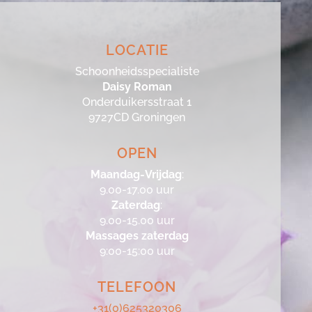
LOCATIE
Schoonheidsspecialiste
Daisy Roman
Onderduikersstraat 1
9727CD Groningen
OPEN
Maandag-Vrijdag
:
9.00-17.00 uur
Zaterdag
:
9.00-15.00 uur
Massages zaterdag
9:00-15:00 uur
TELEFOON
+31(0)625320306